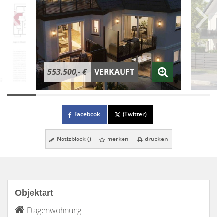
553.500,- €
VERKAUFT
Facebook
(Twitter)
Notizblock (
)
merken
drucken
Objektart
Etagenwohnung