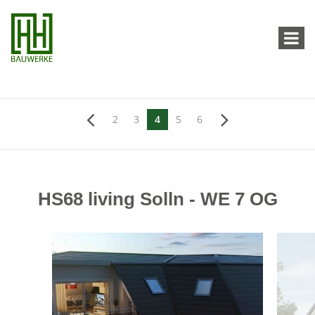
2
3
4
5
6
HS68 living Solln - WE 7 OG